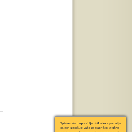
Spletna stran
uporablja piškotke
s pomočjo
katerih izboljšuje vašo uporabniško izkušnjo,