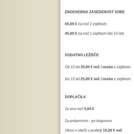
ENOOSEBNA ZASEDENOST SOBE
65,00 €
na noč z zajtrkom
45,00 €
na noč z zajtrkom (do 15 let).
DODATNO LEŽIŠČE
Od 15 let
35,00 € noč / osebo
z zajtrkom.
Do 15 let
25,00 € noč / osebo
z zajtrkom.
DOPLAČILA
Za eno noč
5,00 €
Za polpenzion - po dogovoru
Otroci s starši v postelji
10,00 € noč