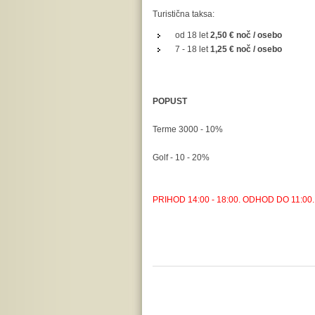
Turistična taksa:
od 18 let
2,50 € noč / osebo
7 - 18 let
1,25 € noč / osebo
POPUST
Terme 3000 - 10%
Golf - 10 - 20%
PRIHOD 14:00 - 18:00. ODHOD DO 11:00.