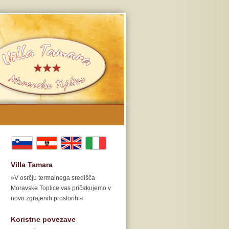
Villa Tamara
»V osrčju termalnega središča
Moravske Toplice vas pričakujemo v
novo zgrajenih prostorih.«
Koristne povezave