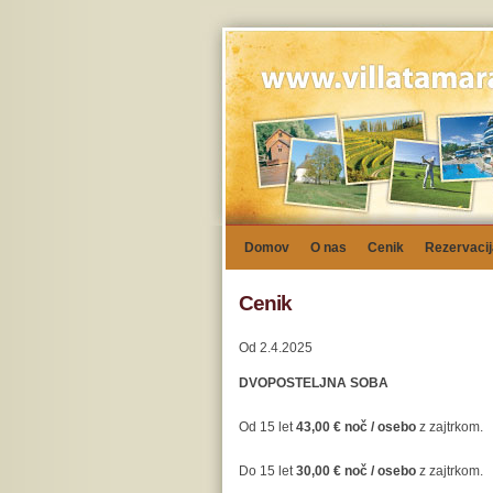
Domov
O nas
Cenik
Rezervacij
Cenik
Od 2.4.2025
DVOPOSTELJNA SOBA
Od 15 let
43,00 € noč / osebo
z zajtrkom.
Do 15 let
30,00 € noč / osebo
z
zajtrkom
.